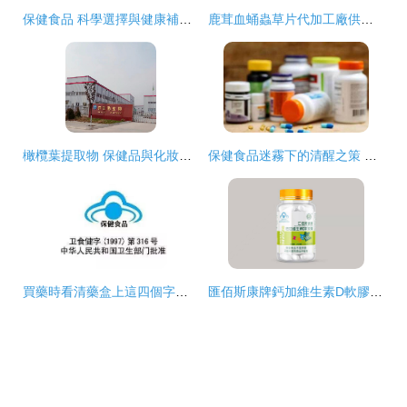
保健食品 科學選擇與健康補充的理解
鹿茸血蛹蟲草片代加工廠供應指南 質量與成本的雙重考量
橄欖葉提取物 保健品與化妝品中的天然瑰寶，橄欖苦甙現貨包郵來襲
保健食品迷霧下的清醒之策 用優質健康產品喚醒“掙扎”的父母
買藥時看清藥盒上這四個字，如果沒有可能就是假藥或保健食品
匯佰斯康牌鈣加維生素D軟膠囊 200粒保健食品招商信息