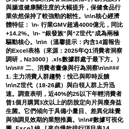
與腸道健康關注度的大幅提升，保健食品行
業依然保持了較強勁的韌性。\n\n
核心經濟
體特征：
\n- 行業GMV超過4000億元，同比
+14.2%。\n- “銀發族”與“Z世代”成為兩極
驅動核心。\n\n（溫馨提示：內含14篇報告
的Excel表格（來源：2025年Q1消費者洞察
調研，N≥3000）.xls數據群處于最下方。）
\n\n## 二、消費者畫像與行為洞察\n\n###
1. 主力消費人群趨勢：悅己與即時反饋
\n\nZ世代（18-26歲）與白領人群上升迅
速。調查表明，近40%的25以下年輕消費者
曾1個月購買3次以上的防脫定向片與瘦身益
生菌。它們傾向于具備小量目、差異化味覺
與強調見效期的業態推薦。\n\n
#數據可視化
圖 Excel線 [來自爆款排行項目表14